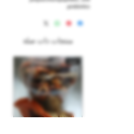
prebiotics.
منتجات ذات صلة
جديد
30ml Amanita Muscaria